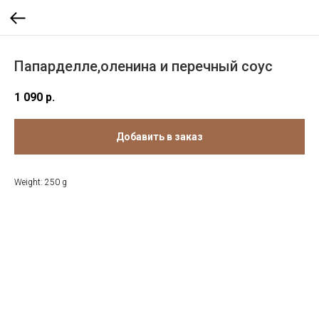
Папарделле,оленина и перечный соус
1 090
р.
Добавить в заказ
Weight: 250 g